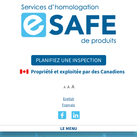
PLANIFIEZ UNE INSPECTION
A
A
A
English
Français
LE MENU